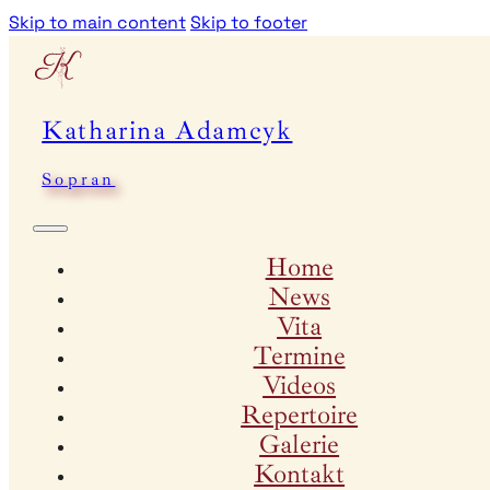
Skip to main content
Skip to footer
Katharina Adamcyk
Sopran
Home
News
Vita
Termine
Videos
Repertoire
Galerie
Kontakt