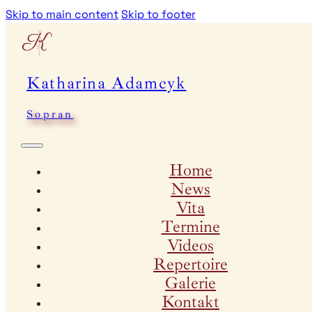
Skip to main content
Skip to footer
Katharina Adamcyk
Sopran
Home
News
Vita
Termine
Videos
Repertoire
Galerie
Kontakt