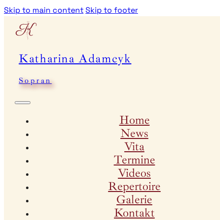
Skip to main content
Skip to footer
Katharina Adamcyk
Sopran
Home
News
Vita
Termine
Videos
Repertoire
Galerie
Kontakt