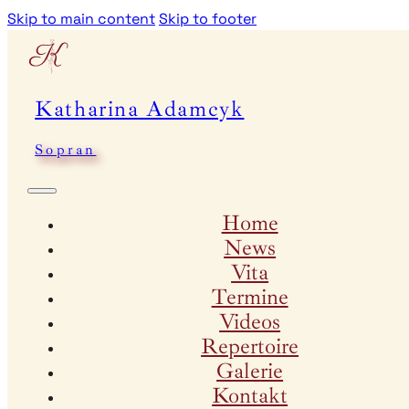
Skip to main content
Skip to footer
Katharina Adamcyk
Sopran
Home
News
Vita
Termine
Videos
Repertoire
Galerie
Kontakt