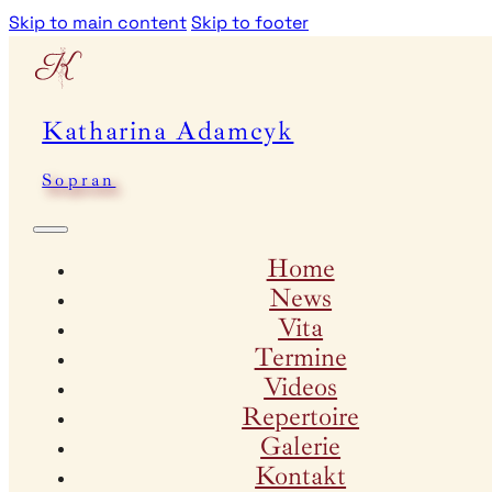
Skip to main content
Skip to footer
Katharina Adamcyk
Sopran
Home
News
Vita
Termine
Videos
Repertoire
Galerie
Kontakt