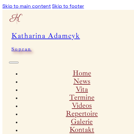
Skip to main content
Skip to footer
Katharina Adamcyk
Sopran
Home
News
Vita
Termine
Videos
Repertoire
Galerie
Kontakt