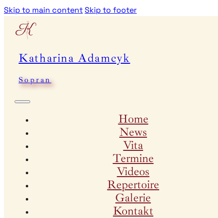
Skip to main content
Skip to footer
Katharina Adamcyk
Sopran
Home
News
Vita
Termine
Videos
Repertoire
Galerie
Kontakt