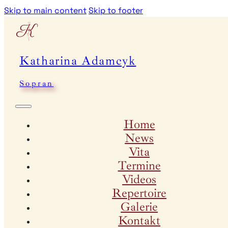
Skip to main content
Skip to footer
Katharina Adamcyk
Sopran
Home
News
Vita
Termine
Videos
Repertoire
Galerie
Kontakt