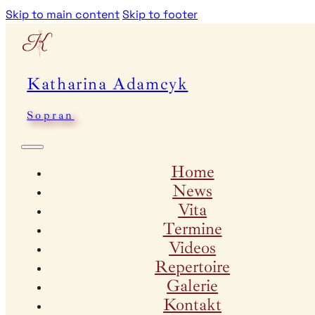
Skip to main content
Skip to footer
Katharina Adamcyk
Sopran
Home
News
Vita
Termine
Videos
Repertoire
Galerie
Kontakt