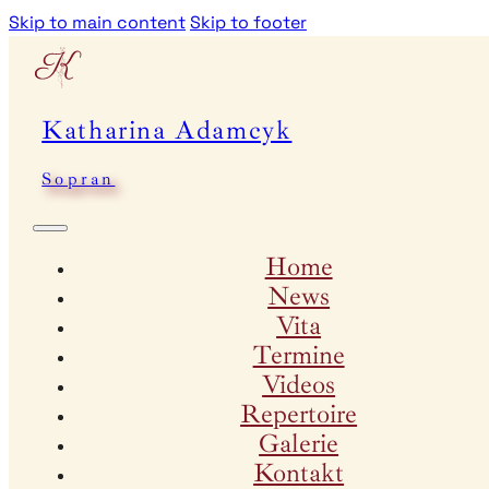
Skip to main content
Skip to footer
Katharina Adamcyk
Sopran
Home
News
Vita
Termine
Videos
Repertoire
Galerie
Kontakt